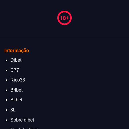
Informação
Djbet
C77
Rico33
Brlbet
Bkbet
3L
Sobre djbet