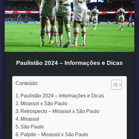
Paulistão 2024 – Informações e Dicas
Conteúdo:
Paulistão 2024 – Informações e Dicas
Mirassol x São Paulo
Retrospecto – Mirassol x São Paulo
Mirassol
São Paulo
Palpite – Mirassol x São Paulo