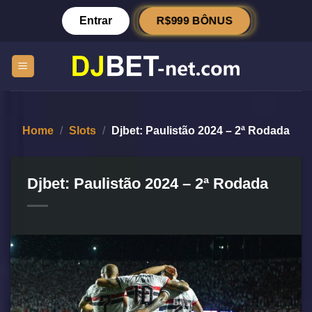
Skip
R$999 BÔNUS
Entrar
to
content
Home
/
Slots
/
Djbet: Paulistão 2024 – 2ª Rodada
Djbet: Paulistão 2024 – 2ª Rodada