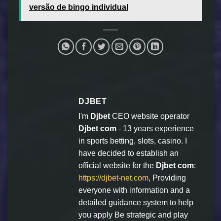
versão de bingo individual
DJBET
I'm
Djbet
CEO website operator
Djbet com
- 13 years experience
in sports betting, slots, casino. I
have decided to establish an
official website for the
Djbet com
:
https://djbet-net.com
, Providing
everyone with information and a
detailed guidance system to help
you apply Be strategic and play