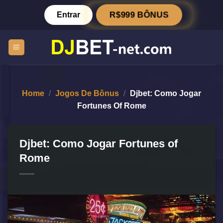
Skip
Entrar
R$999 BÔNUS
to
content
Home
/
Jogos De Bônus
/
Djbet: Como Jogar
Fortunes Of Rome
Djbet: Como Jogar Fortunes of
Rome