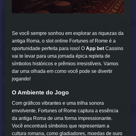
Se você sempre sonhou em explorar as riquezas da
antiga Roma, o slot online Fortunes of Rome é a
oportunidade perfeita para isso! O
App bet
Cassino
vai te levar para uma jornada épica repleta de
símbolos históricos e prêmios irresistíveis. Vamos
dar uma olhada em como você pode se divertir
jogando!
O Ambiente do Jogo
Com gráficos vibrantes e uma trilha sonora
envolvente, Fortunes of Rome captura a essência
da antiga Roma de uma forma impressionante.
Você encontrará símbolos que representam a
cultura romana, como gladiadores, moedas de ouro