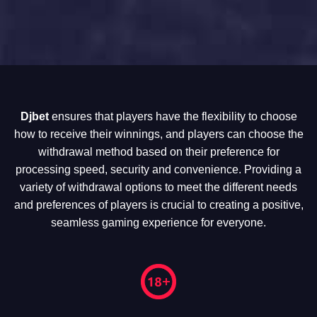
Djbet
ensures that players have the flexibility to choose
how to receive their winnings, and players can choose the
withdrawal method based on their preference for
processing speed, security and convenience. Providing a
variety of withdrawal options to meet the different needs
and preferences of players is crucial to creating a positive,
seamless gaming experience for everyone.