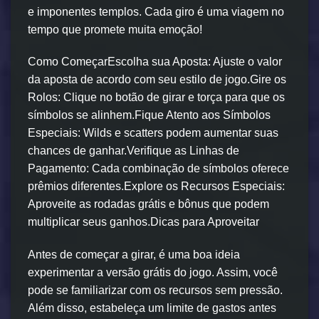
e imponentes templos. Cada giro é uma viagem no
tempo que promete muita emoção!
Como ComeçarEscolha sua Aposta: Ajuste o valor
da aposta de acordo com seu estilo de jogo.Gire os
Rolos: Clique no botão de girar e torça para que os
símbolos se alinhem.Fique Atento aos Símbolos
Especiais: Wilds e scatters podem aumentar suas
chances de ganhar.Verifique as Linhas de
Pagamento: Cada combinação de símbolos oferece
prêmios diferentes.Explore os Recursos Especiais:
Aproveite as rodadas grátis e bônus que podem
multiplicar seus ganhos.Dicas para Aproveitar
Antes de começar a girar, é uma boa ideia
experimentar a versão grátis do jogo. Assim, você
pode se familiarizar com os recursos sem pressão.
Além disso, estabeleça um limite de gastos antes