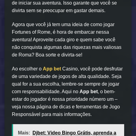
de iniciar sua aventura. Isso garante que você se
divirta sem se preocupar em gastar demais.
Agora que você já tem uma ideia de como jogar
Fortunes of Rome, é hora de embarcar nessa
aventura! Aproveite cada giro e quem sabe você
não conquista algumas das riquezas mais valiosas
de Roma? Boa sorte e divirta-se!
Ao escolher o
App bet
Casino, você pode desfrutar
de uma variedade de jogos de alta qualidade. Seja
qual for a sua escolha, lembre-se sempre de jogar
com responsabilidade. Aqui no
App bet
, o bem-
estar do jogador é nossa prioridade número um –
veja nossa página de dicas e ferramentas de Jogo
Responsável para mais informações.
Mais:
Djbet: Video Bingo Grátis, aprenda a